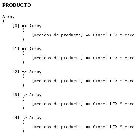
PRODUCTO
Array

(

    [0] => Array

        (

            [medidas-de-producto] => Cincel HEX Muesca 
        )

    [1] => Array

        (

            [medidas-de-producto] => Cincel HEX Muesca 
        )

    [2] => Array

        (

            [medidas-de-producto] => Cincel HEX Muesca 
        )

    [3] => Array

        (

            [medidas-de-producto] => Cincel HEX Muesca 
        )

    [4] => Array

        (

            [medidas-de-producto] => Cincel HEX Muesca 
        )
