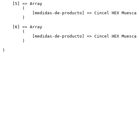
    [5] => Array

        (

            [medidas-de-producto] => Cincel HEX Muesca 
        )

    [6] => Array

        (

            [medidas-de-producto] => Cincel HEX Muesca 
        )
