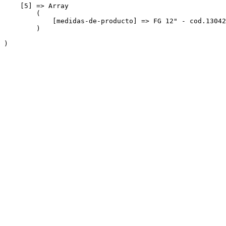
    [5] => Array

        (

            [medidas-de-producto] => FG 12" - cod.13042
        )
