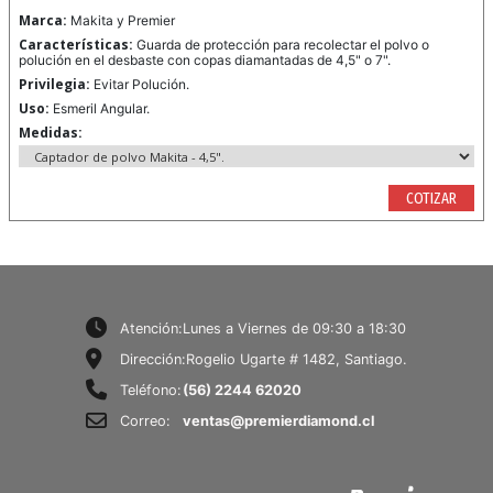
Marca:
Makita y Premier
Características:
Guarda de protección para recolectar el polvo o
polución en el desbaste con copas diamantadas de 4,5" o 7".
Privilegia:
Evitar Polución.
Uso:
Esmeril Angular.
Medidas:
COTIZAR
Atención:
Lunes a Viernes de 09:30 a 18:30
Dirección:
Rogelio Ugarte # 1482, Santiago.
Teléfono:
(56) 2244 62020
Correo:
ventas@premierdiamond.cl